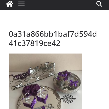
0a31a866bb1baf7d594d
41c37819ce42