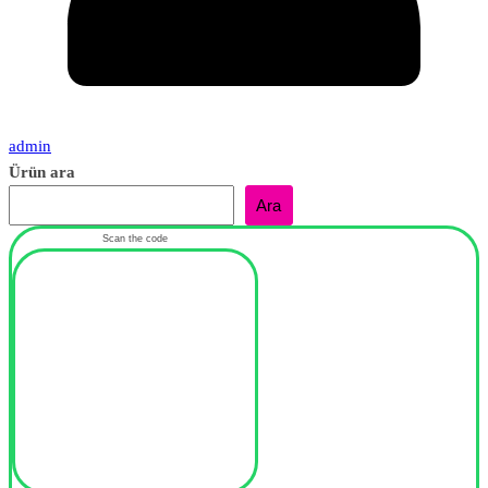
admin
Ürün ara
Ara
Scan the code