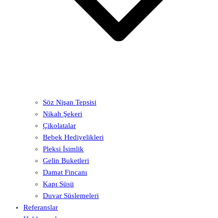
Söz Nişan Tepsisi
Nikah Şekeri
Çikolatalar
Bebek Hediyelikleri
Pleksi İsimlik
Gelin Buketleri
Damat Fincanı
Kapı Süsü
Duvar Süslemeleri
Referanslar