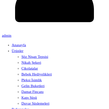
admin
Anasayfa
Ürünler
Söz Nişan Tepsisi
Nikah Şekeri
Çikolatalar
Bebek Hediyelikleri
Pleksi İsimlik
Gelin Buketleri
Damat Fincanı
Kapı Süsü
Duvar Süslemeleri