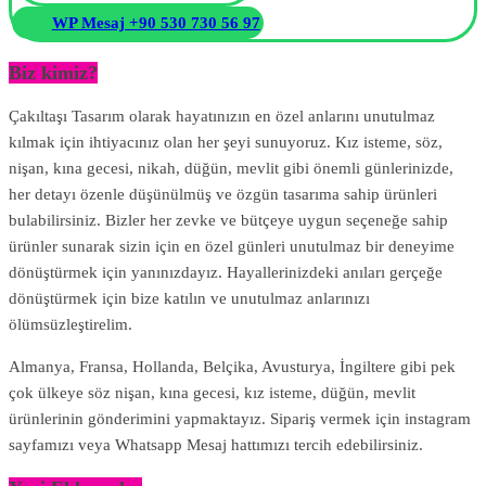
WP Mesaj +90 530 730 56 97
Biz kimiz?
Çakıltaşı Tasarım olarak hayatınızın en özel anlarını unutulmaz
kılmak için ihtiyacınız olan her şeyi sunuyoruz. Kız isteme, söz,
nişan, kına gecesi, nikah, düğün, mevlit gibi önemli günlerinizde,
her detayı özenle düşünülmüş ve özgün tasarıma sahip ürünleri
bulabilirsiniz. Bizler her zevke ve bütçeye uygun seçeneğe sahip
ürünler sunarak sizin için en özel günleri unutulmaz bir deneyime
dönüştürmek için yanınızdayız. Hayallerinizdeki anıları gerçeğe
dönüştürmek için bize katılın ve unutulmaz anlarınızı
ölümsüzleştirelim.
Almanya, Fransa, Hollanda, Belçika, Avusturya, İngiltere gibi pek
çok ülkeye söz nişan, kına gecesi, kız isteme, düğün, mevlit
ürünlerinin gönderimini yapmaktayız. Sipariş vermek için instagram
sayfamızı veya Whatsapp Mesaj hattımızı tercih edebilirsiniz.