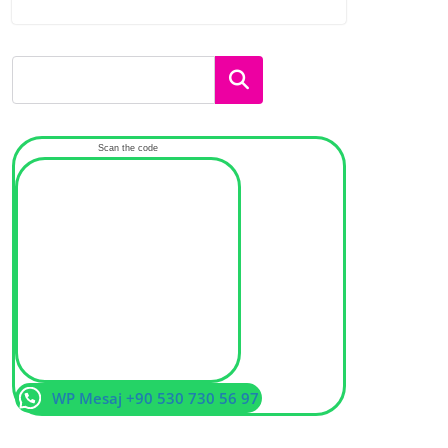
Ara
Scan the code
WP Mesaj +90 530 730 56 97