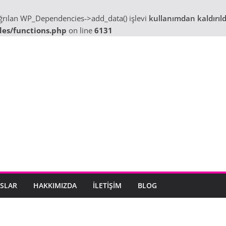
ağrılan WP_Dependencies->add_data() işlevi
kullanımdan kaldırıld
des/functions.php
on line
6131
SLAR
HAKKIMIZDA
İLETIŞIM
BLOG