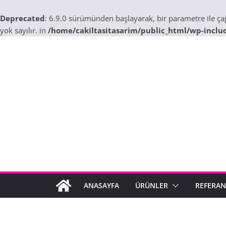
Deprecated
: 6.9.0 sürümünden başlayarak, bir parametre ile ç
yok sayılır. in
/home/cakiltasitasarim/public_html/wp-inclu
Skip
to
content
ANASAYFA
ÜRÜNLER
REFERAN