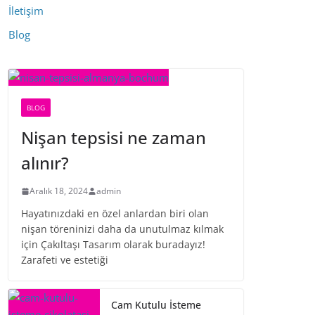
İletişim
Blog
BLOG
Nişan tepsisi ne zaman
alınır?
Aralık 18, 2024
admin
Hayatınızdaki en özel anlardan biri olan
nişan töreninizi daha da unutulmaz kılmak
için Çakıltaşı Tasarım olarak buradayız!
Zarafeti ve estetiği
Cam Kutulu İsteme