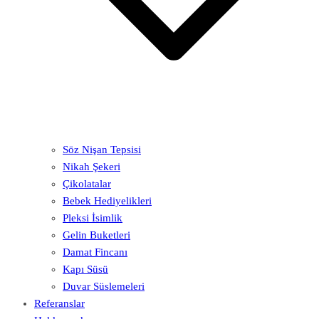
Söz Nişan Tepsisi
Nikah Şekeri
Çikolatalar
Bebek Hediyelikleri
Pleksi İsimlik
Gelin Buketleri
Damat Fincanı
Kapı Süsü
Duvar Süslemeleri
Referanslar