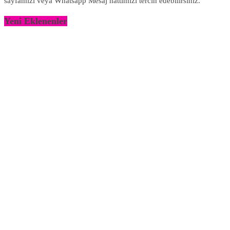
sayfamızı veya Whatsapp Mesaj hattımızı tercih edebilirsiniz.
Yeni Eklenenler