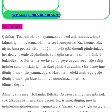
WP Mesaj +90 530 730 56 97
Biz kimiz?
Çakıltaşı Tasarım olarak hayatınızın en özel anlarını unutulmaz
kılmak için ihtiyacınız olan her şeyi sunuyoruz. Kız isteme, söz,
nişan, kına gecesi, nikah, düğün, mevlit gibi önemli günlerinizde,
her detayı özenle düşünülmüş ve özgün tasarıma sahip ürünleri
bulabilirsiniz. Bizler her zevke ve bütçeye uygun seçeneğe sahip
ürünler sunarak sizin için en özel günleri unutulmaz bir deneyime
dönüştürmek için yanınızdayız. Hayallerinizdeki anıları gerçeğe
dönüştürmek için bize katılın ve unutulmaz anlarınızı
ölümsüzleştirelim.
Almanya, Fransa, Hollanda, Belçika, Avusturya, İngiltere gibi pek
çok ülkeye söz nişan, kına gecesi, kız isteme, düğün, mevlit
ürünlerinin gönderimini yapmaktayız. Sipariş vermek için instagram