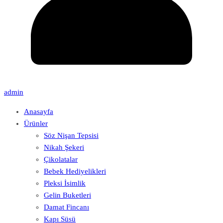
admin
Anasayfa
Ürünler
Söz Nişan Tepsisi
Nikah Şekeri
Çikolatalar
Bebek Hediyelikleri
Pleksi İsimlik
Gelin Buketleri
Damat Fincanı
Kapı Süsü