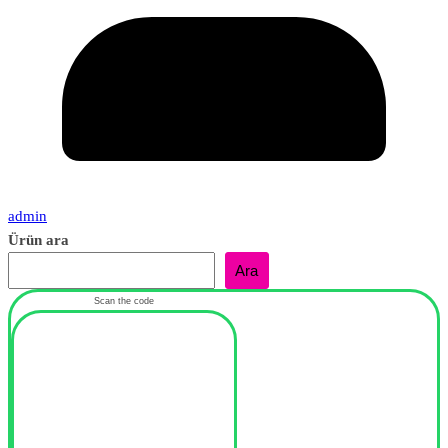
admin
Ürün ara
Ara
Scan the code