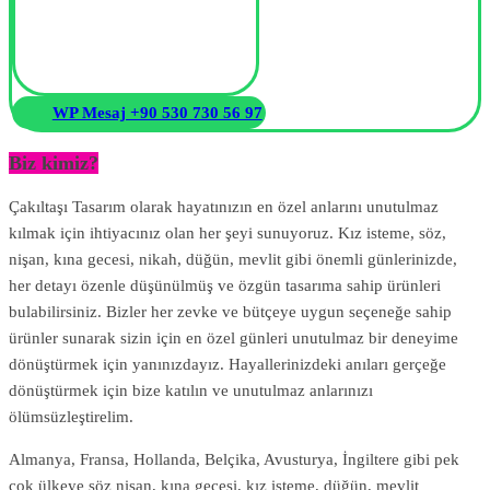
WP Mesaj +90 530 730 56 97
Biz kimiz?
Çakıltaşı Tasarım olarak hayatınızın en özel anlarını unutulmaz
kılmak için ihtiyacınız olan her şeyi sunuyoruz. Kız isteme, söz,
nişan, kına gecesi, nikah, düğün, mevlit gibi önemli günlerinizde,
her detayı özenle düşünülmüş ve özgün tasarıma sahip ürünleri
bulabilirsiniz. Bizler her zevke ve bütçeye uygun seçeneğe sahip
ürünler sunarak sizin için en özel günleri unutulmaz bir deneyime
dönüştürmek için yanınızdayız. Hayallerinizdeki anıları gerçeğe
dönüştürmek için bize katılın ve unutulmaz anlarınızı
ölümsüzleştirelim.
Almanya, Fransa, Hollanda, Belçika, Avusturya, İngiltere gibi pek
çok ülkeye söz nişan, kına gecesi, kız isteme, düğün, mevlit