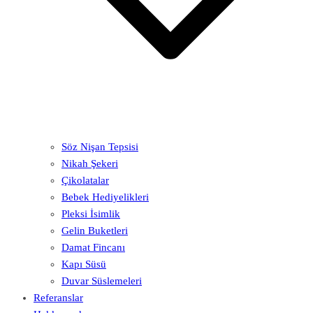
Söz Nişan Tepsisi
Nikah Şekeri
Çikolatalar
Bebek Hediyelikleri
Pleksi İsimlik
Gelin Buketleri
Damat Fincanı
Kapı Süsü
Duvar Süslemeleri
Referanslar