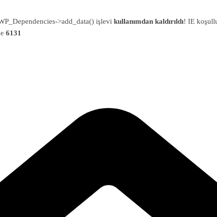
an WP_Dependencies->add_data() işlevi
kullanımdan kaldırıldı
! IE koşull
ne
6131