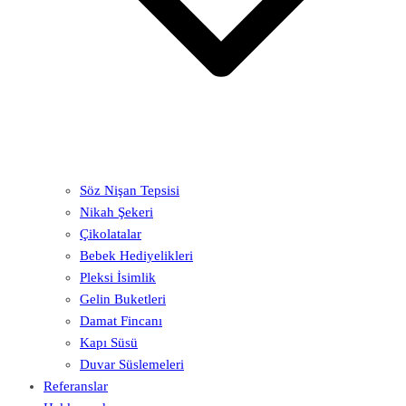
Söz Nişan Tepsisi
Nikah Şekeri
Çikolatalar
Bebek Hediyelikleri
Pleksi İsimlik
Gelin Buketleri
Damat Fincanı
Kapı Süsü
Duvar Süslemeleri
Referanslar