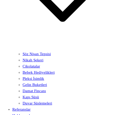
Söz Nişan Tepsisi
Nikah Şekeri
Çikolatalar
Bebek Hediyelikleri
Pleksi İsimlik
Gelin Buketleri
Damat Fincanı
Kapı Süsü
Duvar Süslemeleri
Referanslar