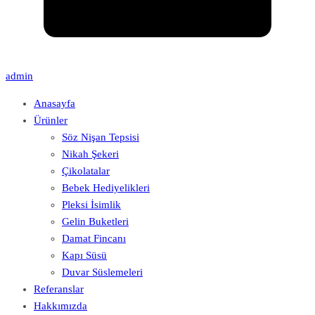
admin
Anasayfa
Ürünler
Söz Nişan Tepsisi
Nikah Şekeri
Çikolatalar
Bebek Hediyelikleri
Pleksi İsimlik
Gelin Buketleri
Damat Fincanı
Kapı Süsü
Duvar Süslemeleri
Referanslar
Hakkımızda