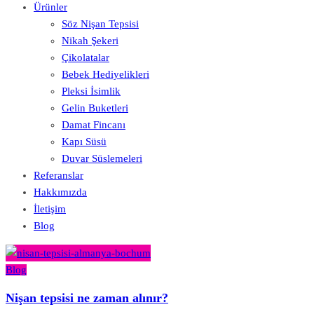
Ürünler
Söz Nişan Tepsisi
Nikah Şekeri
Çikolatalar
Bebek Hediyelikleri
Pleksi İsimlik
Gelin Buketleri
Damat Fincanı
Kapı Süsü
Duvar Süslemeleri
Referanslar
Hakkımızda
İletişim
Blog
Blog
Nişan tepsisi ne zaman alınır?