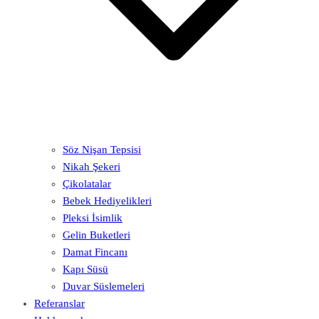
Söz Nişan Tepsisi
Nikah Şekeri
Çikolatalar
Bebek Hediyelikleri
Pleksi İsimlik
Gelin Buketleri
Damat Fincanı
Kapı Süsü
Duvar Süslemeleri
Referanslar