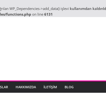
ağrılan WP_Dependencies->add_data() işlevi
kullanımdan kaldırıld
des/functions.php
on line
6131
SLAR
HAKKIMIZDA
İLETIŞIM
BLOG