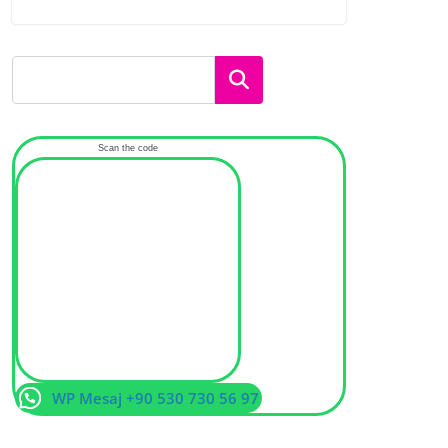
Ara
Scan the code
WP Mesaj +90 530 730 56 97