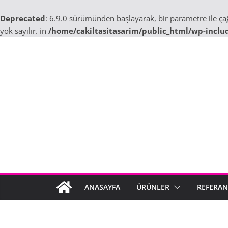
Deprecated
: 6.9.0 sürümünden başlayarak, bir parametre ile ç
yok sayılır. in
/home/cakiltasitasarim/public_html/wp-inclu
Skip
to
content
ANASAYFA
ÜRÜNLER
REFERAN