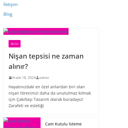
İletişim
Blog
BLOG
Nişan tepsisi ne zaman
alınır?
Aralık 18, 2024
admin
Hayatınızdaki en özel anlardan biri olan
nişan töreninizi daha da unutulmaz kılmak
için Çakıltaşı Tasarım olarak buradayız!
Zarafeti ve estetiği
Cam Kutulu İsteme