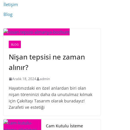
İletişim
Blog
BLOG
Nişan tepsisi ne zaman
alınır?
Aralık 18, 2024
admin
Hayatınızdaki en özel anlardan biri olan
nişan töreninizi daha da unutulmaz kılmak
için Çakıltaşı Tasarım olarak buradayız!
Zarafeti ve estetiği
Cam Kutulu İsteme