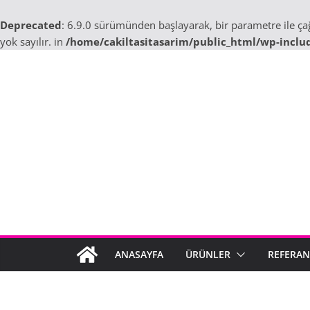
Deprecated
: 6.9.0 sürümünden başlayarak, bir parametre ile ç
yok sayılır. in
/home/cakiltasitasarim/public_html/wp-inclu
Skip
to
content
ANASAYFA
ÜRÜNLER
REFERAN