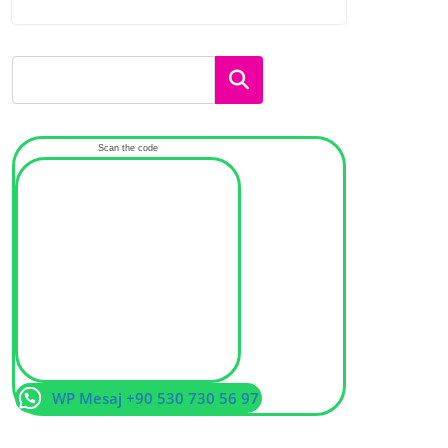
Ara
Scan the code
WP Mesaj +90 530 730 56 97