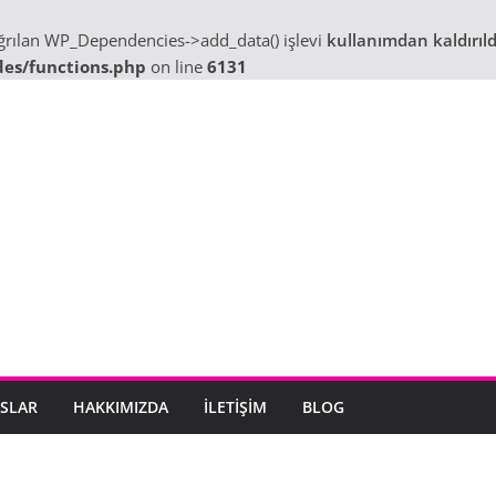
ağrılan WP_Dependencies->add_data() işlevi
kullanımdan kaldırıld
des/functions.php
on line
6131
SLAR
HAKKIMIZDA
İLETIŞIM
BLOG