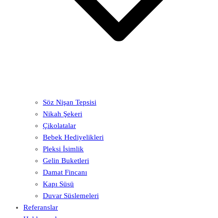
Söz Nişan Tepsisi
Nikah Şekeri
Çikolatalar
Bebek Hediyelikleri
Pleksi İsimlik
Gelin Buketleri
Damat Fincanı
Kapı Süsü
Duvar Süslemeleri
Referanslar