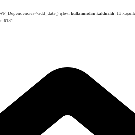
an WP_Dependencies->add_data() işlevi
kullanımdan kaldırıldı
! IE koşull
ne
6131