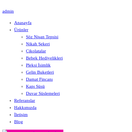
admin
Anasayfa
Ürünler
Söz Nişan Tepsisi
Nikah Şekeri
Çikolatalar
Bebek Hediyelikleri
Pleksi İsimlik
Gelin Buketleri
Damat Fincanı
Kapı Süsü
Duvar Süslemeleri
Referanslar
Hakkımızda
İletişim
Blog