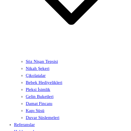
Söz Nişan Tepsisi
Nikah Şekeri
Çikolatalar
Bebek Hediyelikleri
Pleksi İsimlik
Gelin Buketleri
Damat Fincanı
Kapı Süsü
Duvar Süslemeleri
Referanslar