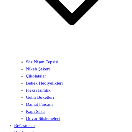
Söz Nişan Tepsisi
Nikah Şekeri
Çikolatalar
Bebek Hediyelikleri
Pleksi İsimlik
Gelin Buketleri
Damat Fincanı
Kapı Süsü
Duvar Süslemeleri
Referanslar