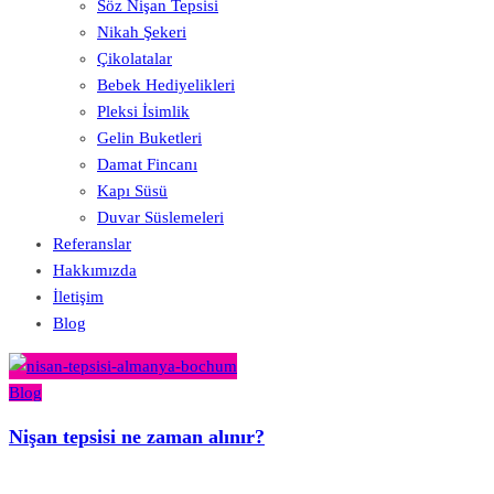
Söz Nişan Tepsisi
Nikah Şekeri
Çikolatalar
Bebek Hediyelikleri
Pleksi İsimlik
Gelin Buketleri
Damat Fincanı
Kapı Süsü
Duvar Süslemeleri
Referanslar
Hakkımızda
İletişim
Blog
Blog
Nişan tepsisi ne zaman alınır?