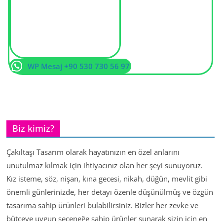
WP Mesaj +90 530 730 56 97
Biz kimiz?
Çakıltaşı Tasarım olarak hayatınızın en özel anlarını
unutulmaz kılmak için ihtiyacınız olan her şeyi sunuyoruz.
Kız isteme, söz, nişan, kına gecesi, nikah, düğün, mevlit gibi
önemli günlerinizde, her detayı özenle düşünülmüş ve özgün
tasarıma sahip ürünleri bulabilirsiniz. Bizler her zevke ve
bütçeye uygun seçeneğe sahip ürünler sunarak sizin için en