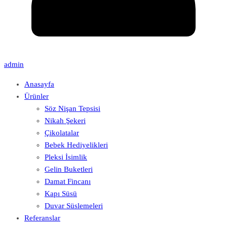
admin
Anasayfa
Ürünler
Söz Nişan Tepsisi
Nikah Şekeri
Çikolatalar
Bebek Hediyelikleri
Pleksi İsimlik
Gelin Buketleri
Damat Fincanı
Kapı Süsü
Duvar Süslemeleri
Referanslar