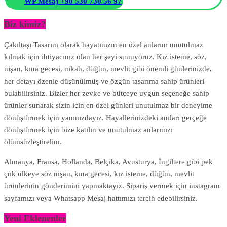
WP Mesaj +90 530 730 56 97
Biz kimiz?
Çakıltaşı Tasarım olarak hayatınızın en özel anlarını unutulmaz
kılmak için ihtiyacınız olan her şeyi sunuyoruz. Kız isteme, söz,
nişan, kına gecesi, nikah, düğün, mevlit gibi önemli günlerinizde,
her detayı özenle düşünülmüş ve özgün tasarıma sahip ürünleri
bulabilirsiniz. Bizler her zevke ve bütçeye uygun seçeneğe sahip
ürünler sunarak sizin için en özel günleri unutulmaz bir deneyime
dönüştürmek için yanınızdayız. Hayallerinizdeki anıları gerçeğe
dönüştürmek için bize katılın ve unutulmaz anlarınızı
ölümsüzleştirelim.
Almanya, Fransa, Hollanda, Belçika, Avusturya, İngiltere gibi pek
çok ülkeye söz nişan, kına gecesi, kız isteme, düğün, mevlit
ürünlerinin gönderimini yapmaktayız. Sipariş vermek için instagram
sayfamızı veya Whatsapp Mesaj hattımızı tercih edebilirsiniz.
Yeni Eklenenler