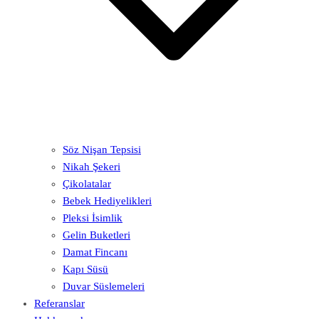
Söz Nişan Tepsisi
Nikah Şekeri
Çikolatalar
Bebek Hediyelikleri
Pleksi İsimlik
Gelin Buketleri
Damat Fincanı
Kapı Süsü
Duvar Süslemeleri
Referanslar