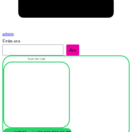
admin
Ürün ara
Ara
Scan the code