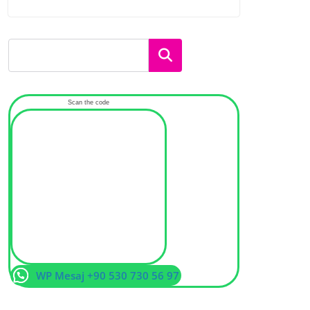
Ara
Scan the code
WP Mesaj +90 530 730 56 97