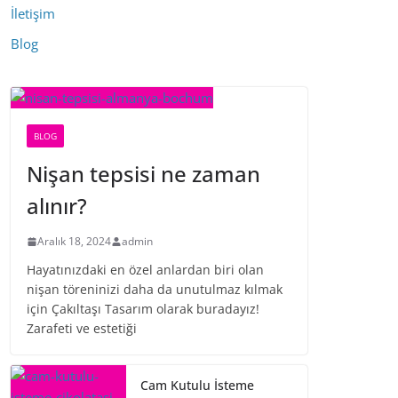
İletişim
Blog
BLOG
Nişan tepsisi ne zaman
alınır?
Aralık 18, 2024
admin
Hayatınızdaki en özel anlardan biri olan
nişan töreninizi daha da unutulmaz kılmak
için Çakıltaşı Tasarım olarak buradayız!
Zarafeti ve estetiği
Cam Kutulu İsteme