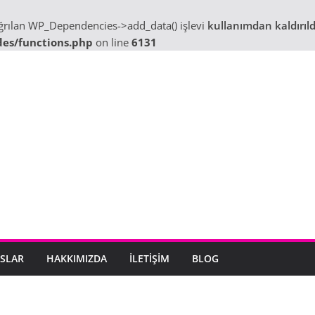
ağrılan WP_Dependencies->add_data() işlevi
kullanımdan kaldırıld
des/functions.php
on line
6131
SLAR
HAKKIMIZDA
İLETIŞIM
BLOG