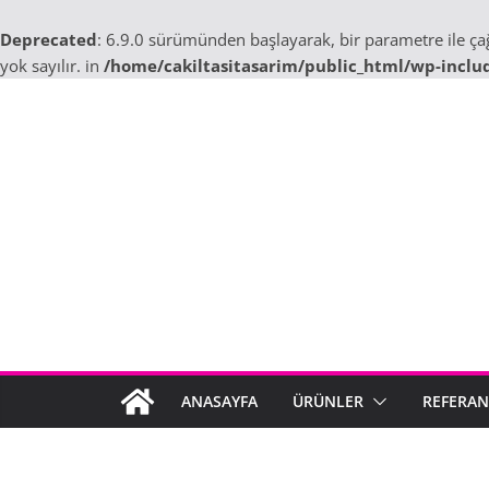
Deprecated
: 6.9.0 sürümünden başlayarak, bir parametre ile ç
yok sayılır. in
/home/cakiltasitasarim/public_html/wp-inclu
Skip
to
content
ANASAYFA
ÜRÜNLER
REFERAN