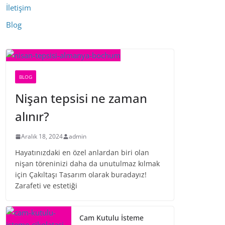
İletişim
Blog
BLOG
Nişan tepsisi ne zaman
alınır?
Aralık 18, 2024
admin
Hayatınızdaki en özel anlardan biri olan
nişan töreninizi daha da unutulmaz kılmak
için Çakıltaşı Tasarım olarak buradayız!
Zarafeti ve estetiği
Cam Kutulu İsteme