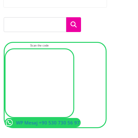
Ara
Scan the code
WP Mesaj +90 530 730 56 97