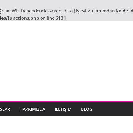
ağrılan WP_Dependencies->add_data() işlevi
kullanımdan kaldırıld
des/functions.php
on line
6131
SLAR
HAKKIMIZDA
İLETIŞIM
BLOG