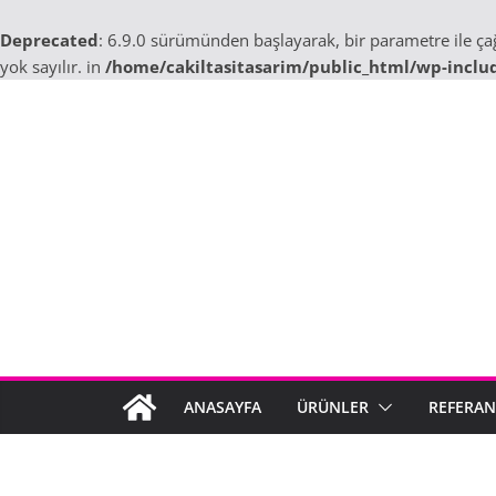
Deprecated
: 6.9.0 sürümünden başlayarak, bir parametre ile ç
yok sayılır. in
/home/cakiltasitasarim/public_html/wp-inclu
Skip
to
content
ANASAYFA
ÜRÜNLER
REFERAN