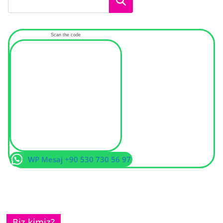
Ara
Scan the code
WP Mesaj +90 530 730 56 97
Biz kimiz?