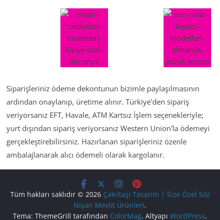
Siparişleriniz ödeme dekontunun bizimle paylaşılmasının
ardından onaylanıp, üretime alınır. Türkiye'den sipariş
veriyorsanız EFT, Havale, ATM Kartsız İşlem seçenekleriyle;
yurt dışından sipariş veriyorsanız Western Union'la ödemeyi
gerçekleştirebilirsiniz. Hazırlanan siparişleriniz özenle
ambalajlanarak alıcı ödemeli olarak kargolanır.
Tüm hakları saklıdır © 2026
Çakıltaşı Tasarım | Size Özel Söz
Nişan Mevlit Ürünleri
.
Tema: ThemeGrill tarafından
ColorMag
. Altyapı
WordPress
.