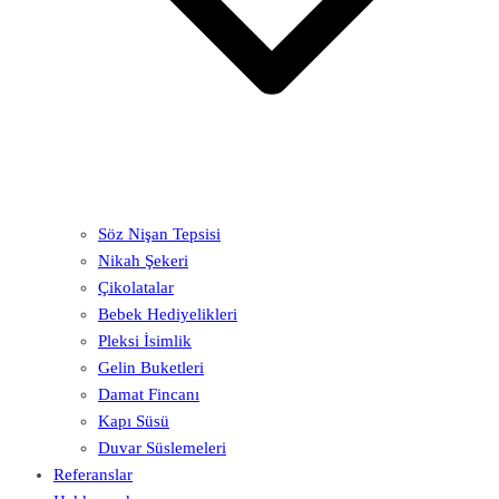
Söz Nişan Tepsisi
Nikah Şekeri
Çikolatalar
Bebek Hediyelikleri
Pleksi İsimlik
Gelin Buketleri
Damat Fincanı
Kapı Süsü
Duvar Süslemeleri
Referanslar