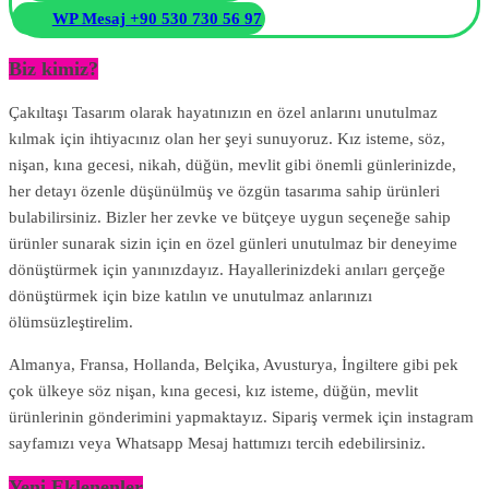
WP Mesaj +90 530 730 56 97
Biz kimiz?
Çakıltaşı Tasarım olarak hayatınızın en özel anlarını unutulmaz
kılmak için ihtiyacınız olan her şeyi sunuyoruz. Kız isteme, söz,
nişan, kına gecesi, nikah, düğün, mevlit gibi önemli günlerinizde,
her detayı özenle düşünülmüş ve özgün tasarıma sahip ürünleri
bulabilirsiniz. Bizler her zevke ve bütçeye uygun seçeneğe sahip
ürünler sunarak sizin için en özel günleri unutulmaz bir deneyime
dönüştürmek için yanınızdayız. Hayallerinizdeki anıları gerçeğe
dönüştürmek için bize katılın ve unutulmaz anlarınızı
ölümsüzleştirelim.
Almanya, Fransa, Hollanda, Belçika, Avusturya, İngiltere gibi pek
çok ülkeye söz nişan, kına gecesi, kız isteme, düğün, mevlit
ürünlerinin gönderimini yapmaktayız. Sipariş vermek için instagram
sayfamızı veya Whatsapp Mesaj hattımızı tercih edebilirsiniz.
Yeni Eklenenler