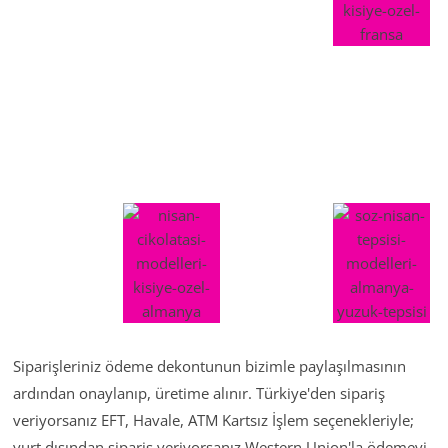
Siparişleriniz ödeme dekontunun bizimle paylaşılmasının
ardından onaylanıp, üretime alınır. Türkiye'den sipariş
veriyorsanız EFT, Havale, ATM Kartsız İşlem seçenekleriyle;
yurt dışından sipariş veriyorsanız Western Union'la ödemeyi