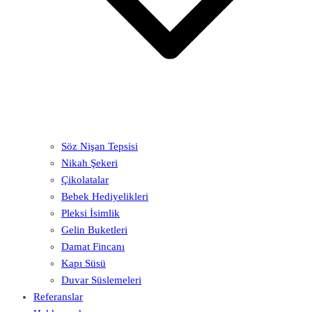
Söz Nişan Tepsisi
Nikah Şekeri
Çikolatalar
Bebek Hediyelikleri
Pleksi İsimlik
Gelin Buketleri
Damat Fincanı
Kapı Süsü
Duvar Süslemeleri
Referanslar