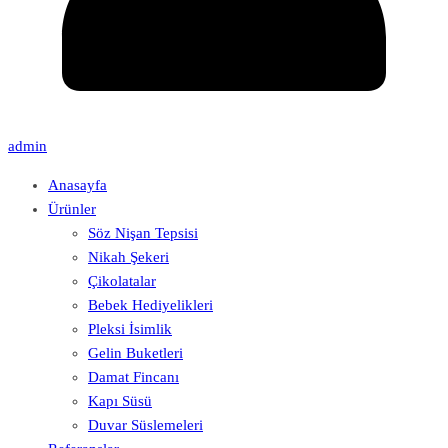
admin
Anasayfa
Ürünler
Söz Nişan Tepsisi
Nikah Şekeri
Çikolatalar
Bebek Hediyelikleri
Pleksi İsimlik
Gelin Buketleri
Damat Fincanı
Kapı Süsü
Duvar Süslemeleri