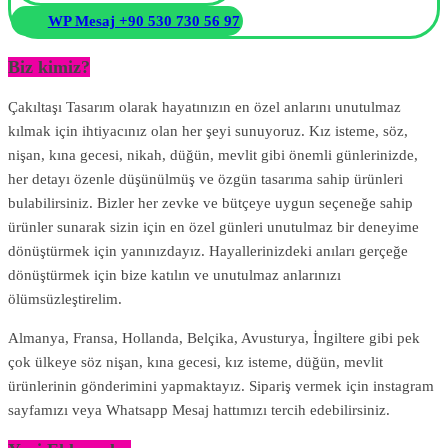
WP Mesaj +90 530 730 56 97
Biz kimiz?
Çakıltaşı Tasarım olarak hayatınızın en özel anlarını unutulmaz
kılmak için ihtiyacınız olan her şeyi sunuyoruz. Kız isteme, söz,
nişan, kına gecesi, nikah, düğün, mevlit gibi önemli günlerinizde,
her detayı özenle düşünülmüş ve özgün tasarıma sahip ürünleri
bulabilirsiniz. Bizler her zevke ve bütçeye uygun seçeneğe sahip
ürünler sunarak sizin için en özel günleri unutulmaz bir deneyime
dönüştürmek için yanınızdayız. Hayallerinizdeki anıları gerçeğe
dönüştürmek için bize katılın ve unutulmaz anlarınızı
ölümsüzleştirelim.
Almanya, Fransa, Hollanda, Belçika, Avusturya, İngiltere gibi pek
çok ülkeye söz nişan, kına gecesi, kız isteme, düğün, mevlit
ürünlerinin gönderimini yapmaktayız. Sipariş vermek için instagram
sayfamızı veya Whatsapp Mesaj hattımızı tercih edebilirsiniz.