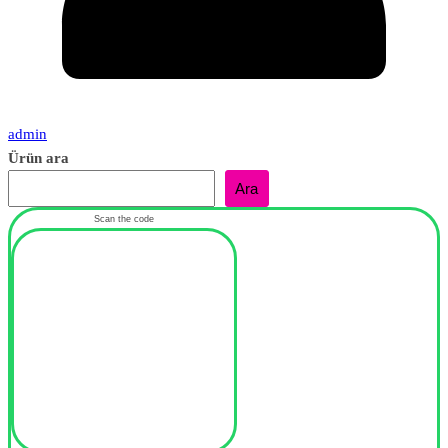
admin
Ürün ara
Ara
Scan the code