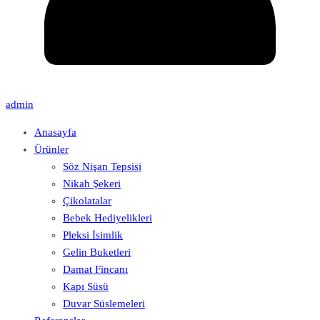
admin
Anasayfa
Ürünler
Söz Nişan Tepsisi
Nikah Şekeri
Çikolatalar
Bebek Hediyelikleri
Pleksi İsimlik
Gelin Buketleri
Damat Fincanı
Kapı Süsü
Duvar Süslemeleri