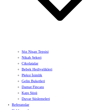
Söz Nişan Tepsisi
Nikah Şekeri
Çikolatalar
Bebek Hediyelikleri
Pleksi İsimlik
Gelin Buketleri
Damat Fincanı
Kapı Süsü
Duvar Süslemeleri
Referanslar