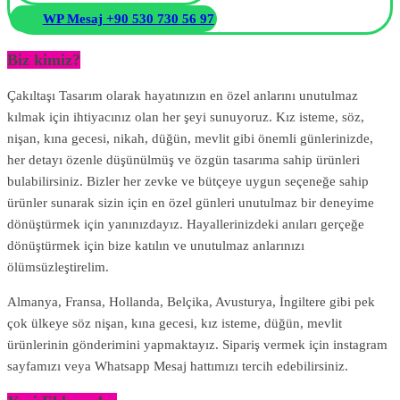
WP Mesaj +90 530 730 56 97
Biz kimiz?
Çakıltaşı Tasarım olarak hayatınızın en özel anlarını unutulmaz
kılmak için ihtiyacınız olan her şeyi sunuyoruz. Kız isteme, söz,
nişan, kına gecesi, nikah, düğün, mevlit gibi önemli günlerinizde,
her detayı özenle düşünülmüş ve özgün tasarıma sahip ürünleri
bulabilirsiniz. Bizler her zevke ve bütçeye uygun seçeneğe sahip
ürünler sunarak sizin için en özel günleri unutulmaz bir deneyime
dönüştürmek için yanınızdayız. Hayallerinizdeki anıları gerçeğe
dönüştürmek için bize katılın ve unutulmaz anlarınızı
ölümsüzleştirelim.
Almanya, Fransa, Hollanda, Belçika, Avusturya, İngiltere gibi pek
çok ülkeye söz nişan, kına gecesi, kız isteme, düğün, mevlit
ürünlerinin gönderimini yapmaktayız. Sipariş vermek için instagram
sayfamızı veya Whatsapp Mesaj hattımızı tercih edebilirsiniz.