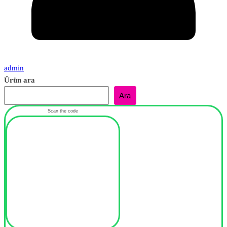
admin
Ürün ara
Ara
Scan the code