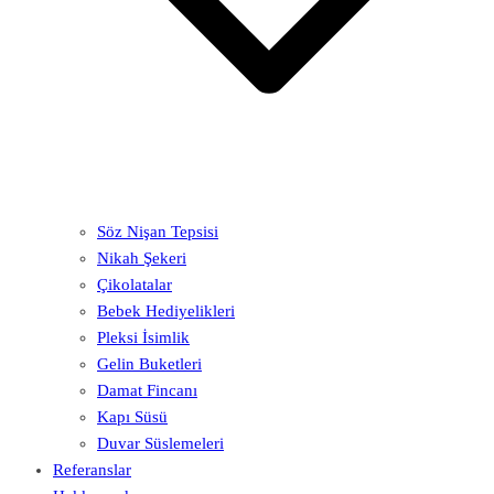
Söz Nişan Tepsisi
Nikah Şekeri
Çikolatalar
Bebek Hediyelikleri
Pleksi İsimlik
Gelin Buketleri
Damat Fincanı
Kapı Süsü
Duvar Süslemeleri
Referanslar