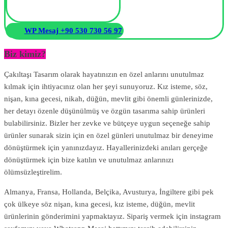
WP Mesaj +90 530 730 56 97
Biz kimiz?
Çakıltaşı Tasarım olarak hayatınızın en özel anlarını unutulmaz
kılmak için ihtiyacınız olan her şeyi sunuyoruz. Kız isteme, söz,
nişan, kına gecesi, nikah, düğün, mevlit gibi önemli günlerinizde,
her detayı özenle düşünülmüş ve özgün tasarıma sahip ürünleri
bulabilirsiniz. Bizler her zevke ve bütçeye uygun seçeneğe sahip
ürünler sunarak sizin için en özel günleri unutulmaz bir deneyime
dönüştürmek için yanınızdayız. Hayallerinizdeki anıları gerçeğe
dönüştürmek için bize katılın ve unutulmaz anlarınızı
ölümsüzleştirelim.
Almanya, Fransa, Hollanda, Belçika, Avusturya, İngiltere gibi pek
çok ülkeye söz nişan, kına gecesi, kız isteme, düğün, mevlit
ürünlerinin gönderimini yapmaktayız. Sipariş vermek için instagram