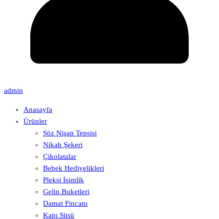
admin
Anasayfa
Ürünler
Söz Nişan Tepsisi
Nikah Şekeri
Çikolatalar
Bebek Hediyelikleri
Pleksi İsimlik
Gelin Buketleri
Damat Fincanı
Kapı Süsü