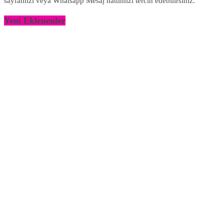
sayfamızı veya Whatsapp Mesaj hattımızı tercih edebilirsiniz.
Yeni Eklenenler