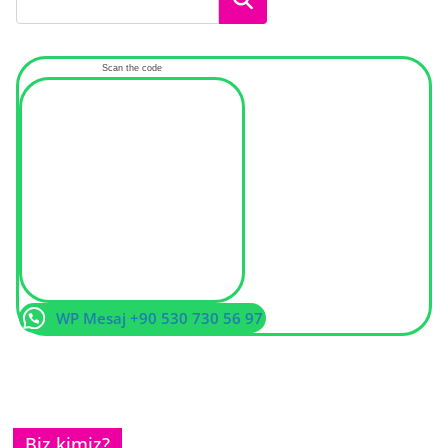
Scan the code
WP Mesaj +90 530 730 56 97
Biz kimiz?