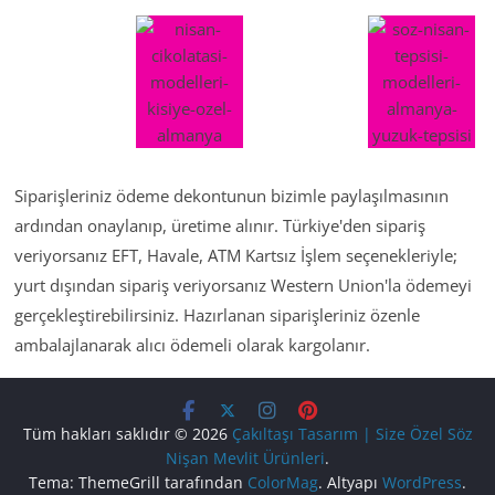
Siparişleriniz ödeme dekontunun bizimle paylaşılmasının
ardından onaylanıp, üretime alınır. Türkiye'den sipariş
veriyorsanız EFT, Havale, ATM Kartsız İşlem seçenekleriyle;
yurt dışından sipariş veriyorsanız Western Union'la ödemeyi
gerçekleştirebilirsiniz. Hazırlanan siparişleriniz özenle
ambalajlanarak alıcı ödemeli olarak kargolanır.
Tüm hakları saklıdır © 2026
Çakıltaşı Tasarım | Size Özel Söz
Nişan Mevlit Ürünleri
.
Tema: ThemeGrill tarafından
ColorMag
. Altyapı
WordPress
.