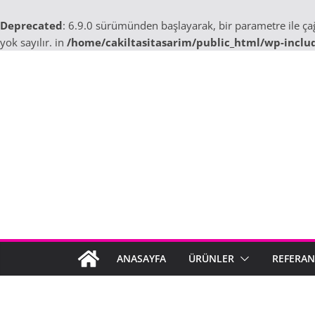
Deprecated
: 6.9.0 sürümünden başlayarak, bir parametre ile ç
yok sayılır. in
/home/cakiltasitasarim/public_html/wp-inclu
Skip
to
content
ANASAYFA
ÜRÜNLER
REFERAN