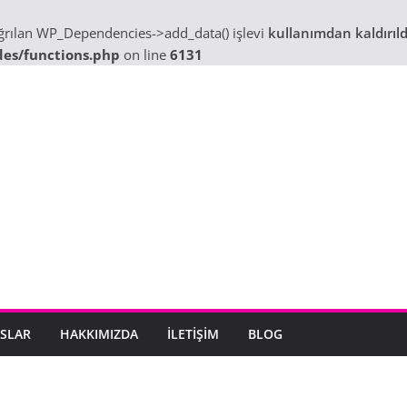
ağrılan WP_Dependencies->add_data() işlevi
kullanımdan kaldırıld
des/functions.php
on line
6131
SLAR
HAKKIMIZDA
İLETIŞIM
BLOG