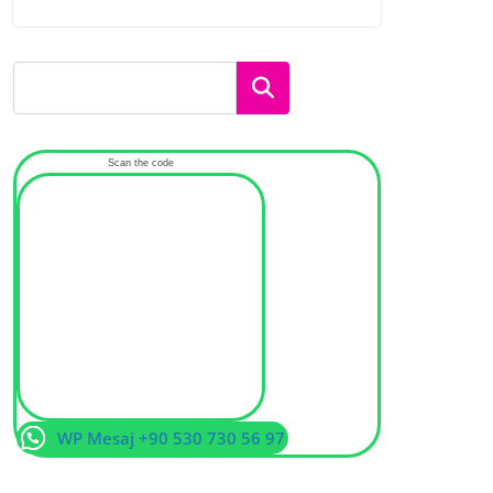
Ara
Scan the code
WP Mesaj +90 530 730 56 97