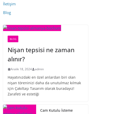
İletişim
Blog
BLOG
Nişan tepsisi ne zaman
alınır?
Aralık 18, 2024
admin
Hayatınızdaki en özel anlardan biri olan
nişan töreninizi daha da unutulmaz kılmak
için Çakıltaşı Tasarım olarak buradayız!
Zarafeti ve estetiği
Cam Kutulu İsteme