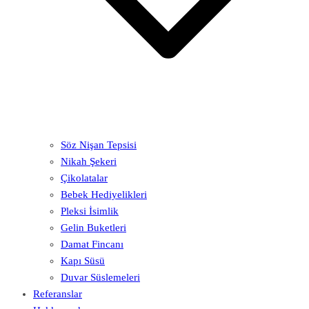
Söz Nişan Tepsisi
Nikah Şekeri
Çikolatalar
Bebek Hediyelikleri
Pleksi İsimlik
Gelin Buketleri
Damat Fincanı
Kapı Süsü
Duvar Süslemeleri
Referanslar