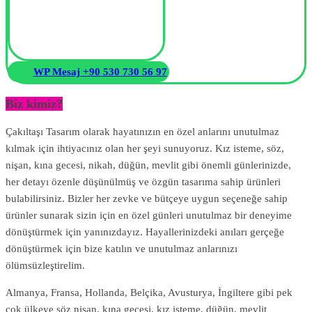
WP Mesaj +90 530 730 56 97
Biz kimiz?
Çakıltaşı Tasarım olarak hayatınızın en özel anlarını unutulmaz
kılmak için ihtiyacınız olan her şeyi sunuyoruz. Kız isteme, söz,
nişan, kına gecesi, nikah, düğün, mevlit gibi önemli günlerinizde,
her detayı özenle düşünülmüş ve özgün tasarıma sahip ürünleri
bulabilirsiniz. Bizler her zevke ve bütçeye uygun seçeneğe sahip
ürünler sunarak sizin için en özel günleri unutulmaz bir deneyime
dönüştürmek için yanınızdayız. Hayallerinizdeki anıları gerçeğe
dönüştürmek için bize katılın ve unutulmaz anlarınızı
ölümsüzleştirelim.
Almanya, Fransa, Hollanda, Belçika, Avusturya, İngiltere gibi pek
çok ülkeye söz nişan, kına gecesi, kız isteme, düğün, mevlit