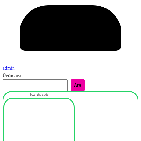
admin
Ürün ara
Ara
Scan the code