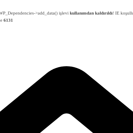
an WP_Dependencies->add_data() işlevi
kullanımdan kaldırıldı
! IE koşull
ne
6131