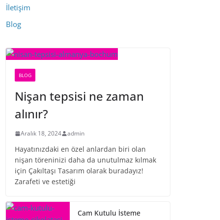
İletişim
Blog
BLOG
Nişan tepsisi ne zaman
alınır?
Aralık 18, 2024
admin
Hayatınızdaki en özel anlardan biri olan
nişan töreninizi daha da unutulmaz kılmak
için Çakıltaşı Tasarım olarak buradayız!
Zarafeti ve estetiği
Cam Kutulu İsteme