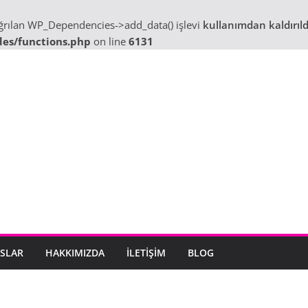
ağrılan WP_Dependencies->add_data() işlevi
kullanımdan kaldırıld
des/functions.php
on line
6131
SLAR
HAKKIMIZDA
İLETIŞIM
BLOG