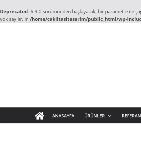
Deprecated
: 6.9.0 sürümünden başlayarak, bir parametre ile ç
yok sayılır. in
/home/cakiltasitasarim/public_html/wp-inclu
Skip
to
content
ANASAYFA
ÜRÜNLER
REFERAN