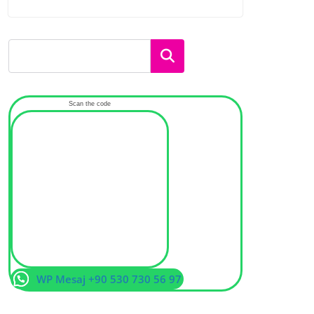
Ara
Scan the code
WP Mesaj +90 530 730 56 97