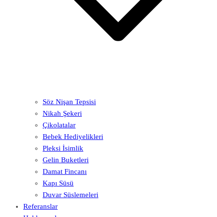
Söz Nişan Tepsisi
Nikah Şekeri
Çikolatalar
Bebek Hediyelikleri
Pleksi İsimlik
Gelin Buketleri
Damat Fincanı
Kapı Süsü
Duvar Süslemeleri
Referanslar