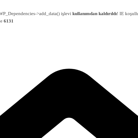
an WP_Dependencies->add_data() işlevi
kullanımdan kaldırıldı
! IE koşull
ne
6131