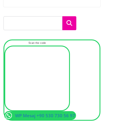
Ara
Scan the code
WP Mesaj +90 530 730 56 97