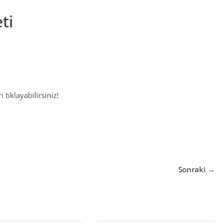
ti
 tıklayabilirsiniz!
Sonraki →