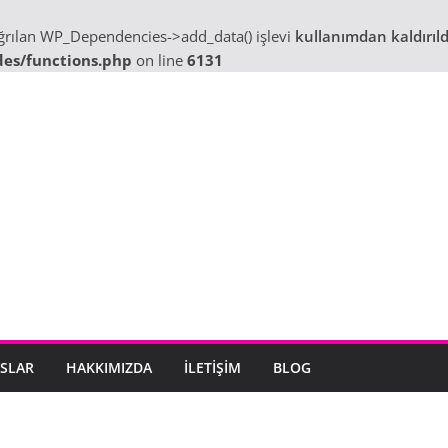
ağrılan WP_Dependencies->add_data() işlevi
kullanımdan kaldırıld
des/functions.php
on line
6131
SLAR
HAKKIMIZDA
İLETIŞIM
BLOG