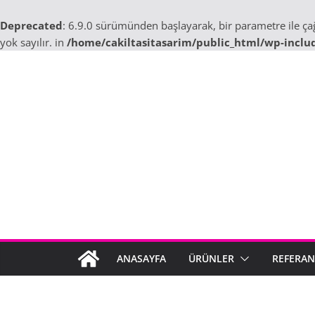
Deprecated
: 6.9.0 sürümünden başlayarak, bir parametre ile ç
yok sayılır. in
/home/cakiltasitasarim/public_html/wp-inclu
Skip
to
content
ANASAYFA
ÜRÜNLER
REFERAN