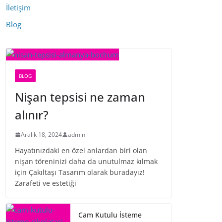
İletişim
Blog
BLOG
Nişan tepsisi ne zaman
alınır?
Aralık 18, 2024
admin
Hayatınızdaki en özel anlardan biri olan
nişan töreninizi daha da unutulmaz kılmak
için Çakıltaşı Tasarım olarak buradayız!
Zarafeti ve estetiği
Cam Kutulu İsteme