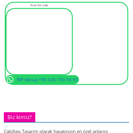
Scan the code
WP Mesaj +90 530 730 56 97
Biz kimiz?
Çakıltaşı Tasarım olarak hayatınızın en özel anlarını