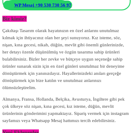
WP Mesaj +90 530 730 56 97
Biz kimiz?
Çakıltaşı Tasarım olarak hayatınızın en özel anlarını unutulmaz
kılmak için ihtiyacınız olan her şeyi sunuyoruz. Kız isteme, söz,
nişan, kına gecesi, nikah, düğün, mevlit gibi önemli günlerinizde,
her detayı özenle düşünülmüş ve özgün tasarıma sahip ürünleri
bulabilirsiniz. Bizler her zevke ve bütçeye uygun seçeneğe sahip
ürünler sunarak sizin için en özel günleri unutulmaz bir deneyime
dönüştürmek için yanınızdayız. Hayallerinizdeki anıları gerçeğe
dönüştürmek için bize katılın ve unutulmaz anlarınızı
ölümsüzleştirelim.
Almanya, Fransa, Hollanda, Belçika, Avusturya, İngiltere gibi pek
çok ülkeye söz nişan, kına gecesi, kız isteme, düğün, mevlit
ürünlerinin gönderimini yapmaktayız. Sipariş vermek için instagram
sayfamızı veya Whatsapp Mesaj hattımızı tercih edebilirsiniz.
Yeni Eklenenler