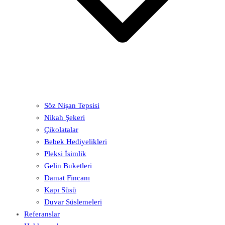
Söz Nişan Tepsisi
Nikah Şekeri
Çikolatalar
Bebek Hediyelikleri
Pleksi İsimlik
Gelin Buketleri
Damat Fincanı
Kapı Süsü
Duvar Süslemeleri
Referanslar