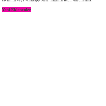
sayfamızı veya Whatsapp Mesaj hattımızı tercih edebilirsiniz.
Yeni Eklenenler