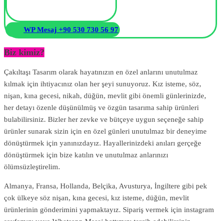
WP Mesaj +90 530 730 56 97
Biz kimiz?
Çakıltaşı Tasarım olarak hayatınızın en özel anlarını unutulmaz
kılmak için ihtiyacınız olan her şeyi sunuyoruz. Kız isteme, söz,
nişan, kına gecesi, nikah, düğün, mevlit gibi önemli günlerinizde,
her detayı özenle düşünülmüş ve özgün tasarıma sahip ürünleri
bulabilirsiniz. Bizler her zevke ve bütçeye uygun seçeneğe sahip
ürünler sunarak sizin için en özel günleri unutulmaz bir deneyime
dönüştürmek için yanınızdayız. Hayallerinizdeki anıları gerçeğe
dönüştürmek için bize katılın ve unutulmaz anlarınızı
ölümsüzleştirelim.
Almanya, Fransa, Hollanda, Belçika, Avusturya, İngiltere gibi pek
çok ülkeye söz nişan, kına gecesi, kız isteme, düğün, mevlit
ürünlerinin gönderimini yapmaktayız. Sipariş vermek için instagram