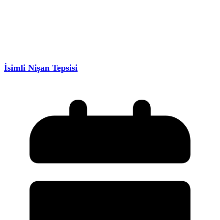
İsimli Nişan Tepsisi