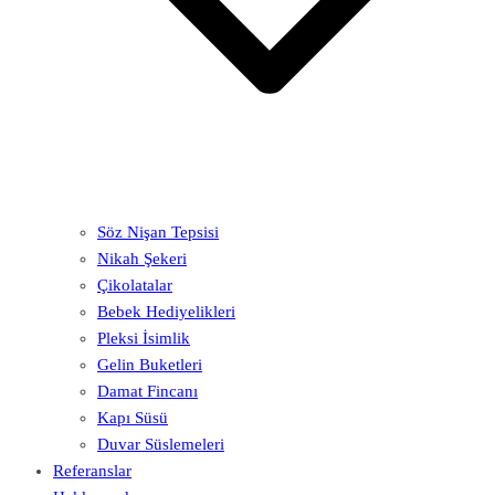
Söz Nişan Tepsisi
Nikah Şekeri
Çikolatalar
Bebek Hediyelikleri
Pleksi İsimlik
Gelin Buketleri
Damat Fincanı
Kapı Süsü
Duvar Süslemeleri
Referanslar