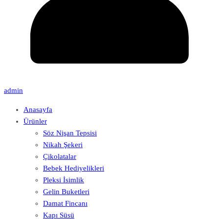
admin
Anasayfa
Ürünler
Söz Nişan Tepsisi
Nikah Şekeri
Çikolatalar
Bebek Hediyelikleri
Pleksi İsimlik
Gelin Buketleri
Damat Fincanı
Kapı Süsü