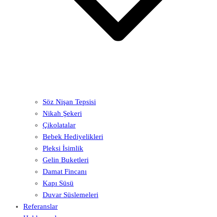
Söz Nişan Tepsisi
Nikah Şekeri
Çikolatalar
Bebek Hediyelikleri
Pleksi İsimlik
Gelin Buketleri
Damat Fincanı
Kapı Süsü
Duvar Süslemeleri
Referanslar