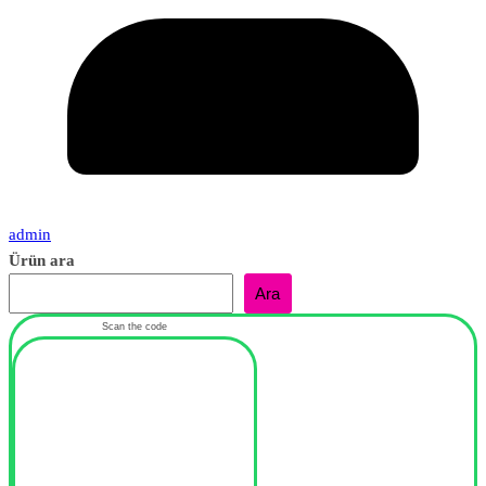
admin
Ürün ara
Ara
Scan the code