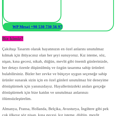
WP Mesaj +90 530 730 56 97
Biz kimiz?
Çakıltaşı Tasarım olarak hayatınızın en özel anlarını unutulmaz
kılmak için ihtiyacınız olan her şeyi sunuyoruz. Kız isteme, söz,
nişan, kına gecesi, nikah, düğün, mevlit gibi önemli günlerinizde,
her detayı özenle düşünülmüş ve özgün tasarıma sahip ürünleri
bulabilirsiniz. Bizler her zevke ve bütçeye uygun seçeneğe sahip
ürünler sunarak sizin için en özel günleri unutulmaz bir deneyime
dönüştürmek için yanınızdayız. Hayallerinizdeki anıları gerçeğe
dönüştürmek için bize katılın ve unutulmaz anlarınızı
ölümsüzleştirelim.
Almanya, Fransa, Hollanda, Belçika, Avusturya, İngiltere gibi pek
çok ülkeye söz nişan, kına gecesi, kız isteme, düğün, mevlit