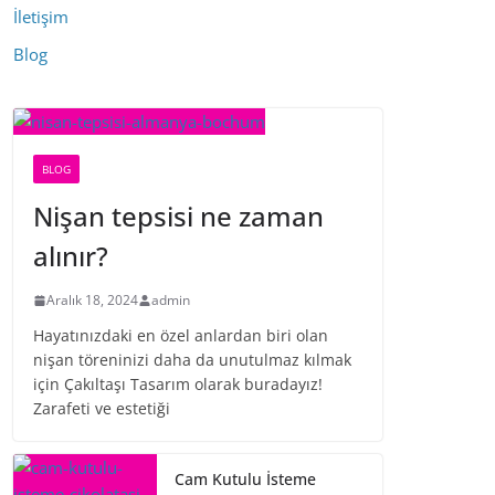
İletişim
Blog
BLOG
Nişan tepsisi ne zaman
alınır?
Aralık 18, 2024
admin
Hayatınızdaki en özel anlardan biri olan
nişan töreninizi daha da unutulmaz kılmak
için Çakıltaşı Tasarım olarak buradayız!
Zarafeti ve estetiği
Cam Kutulu İsteme