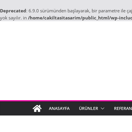
Deprecated
: 6.9.0 sürümünden başlayarak, bir parametre ile ç
yok sayılır. in
/home/cakiltasitasarim/public_html/wp-inclu
Skip
to
content
ANASAYFA
ÜRÜNLER
REFERAN