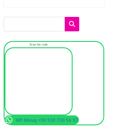
Ara
Scan the code
WP Mesaj +90 530 730 56 97