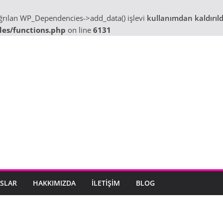
ağrılan WP_Dependencies->add_data() işlevi
kullanımdan kaldırıld
des/functions.php
on line
6131
SLAR
HAKKIMIZDA
İLETIŞIM
BLOG