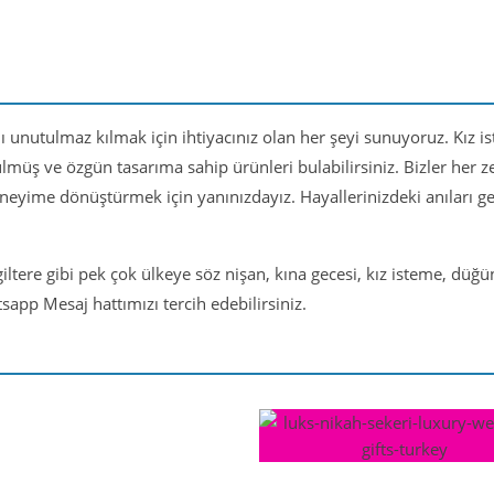
nı unutulmaz kılmak için ihtiyacınız olan her şeyi sunuyoruz. Kız i
ülmüş ve özgün tasarıma sahip ürünleri bulabilirsiniz. Bizler her
eneyime dönüştürmek için yanınızdayız. Hayallerinizdeki anıları 
iltere gibi pek çok ülkeye söz nişan, kına gecesi, kız isteme, düğ
app Mesaj hattımızı tercih edebilirsiniz.