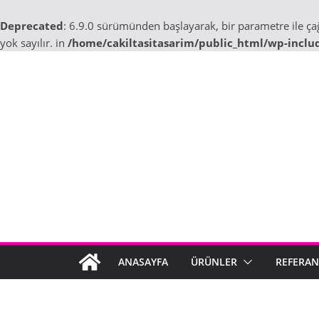
Deprecated
: 6.9.0 sürümünden başlayarak, bir parametre ile ç
yok sayılır. in
/home/cakiltasitasarim/public_html/wp-inclu
Skip
to
content
ANASAYFA
ÜRÜNLER
REFERAN