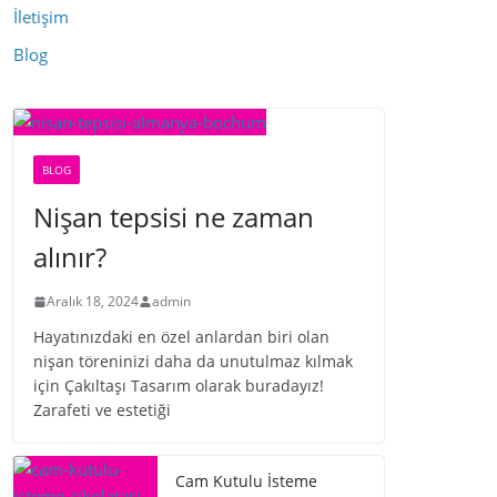
İletişim
Blog
BLOG
Nişan tepsisi ne zaman
alınır?
Aralık 18, 2024
admin
Hayatınızdaki en özel anlardan biri olan
nişan töreninizi daha da unutulmaz kılmak
için Çakıltaşı Tasarım olarak buradayız!
Zarafeti ve estetiği
Cam Kutulu İsteme