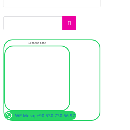
Ara
Scan the code
WP Mesaj +90 530 730 56 97