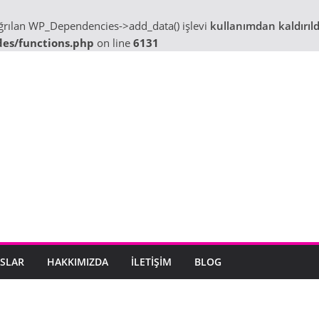
ağrılan WP_Dependencies->add_data() işlevi
kullanımdan kaldırıld
des/functions.php
on line
6131
SLAR
HAKKIMIZDA
İLETIŞIM
BLOG