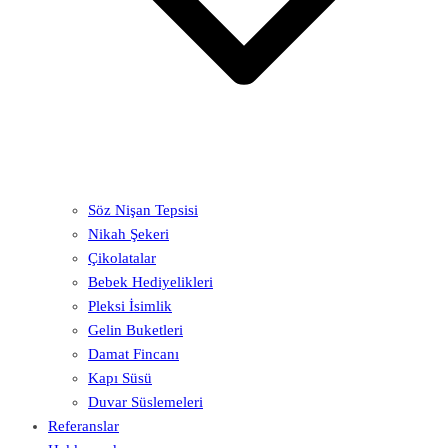
Söz Nişan Tepsisi
Nikah Şekeri
Çikolatalar
Bebek Hediyelikleri
Pleksi İsimlik
Gelin Buketleri
Damat Fincanı
Kapı Süsü
Duvar Süslemeleri
Referanslar