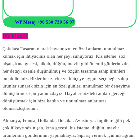
WP Mesaj +90 530 730 56 97
Biz kimiz?
Çakıltaşı Tasarım olarak hayatınızın en özel anlarını unutulmaz
kılmak için ihtiyacınız olan her şeyi sunuyoruz. Kız isteme, söz,
nişan, kına gecesi, nikah, düğün, mevlit gibi önemli günlerinizde,
her detayı özenle düşünülmüş ve özgün tasarıma sahip ürünleri
bulabilirsiniz. Bizler her zevke ve bütçeye uygun seçeneğe sahip
ürünler sunarak sizin için en özel günleri unutulmaz bir deneyime
dönüştürmek için yanınızdayız. Hayallerinizdeki anıları gerçeğe
dönüştürmek için bize katılın ve unutulmaz anlarınızı
ölümsüzleştirelim.
Almanya, Fransa, Hollanda, Belçika, Avusturya, İngiltere gibi pek
çok ülkeye söz nişan, kına gecesi, kız isteme, düğün, mevlit
ürünlerinin gönderimini yapmaktayız. Sipariş vermek için instagram