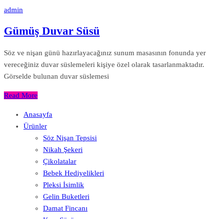
admin
Gümüş Duvar Süsü
Söz ve nişan günü hazırlayacağınız sunum masasının fonunda yer
vereceğiniz duvar süslemeleri kişiye özel olarak tasarlanmaktadır.
Görselde bulunan duvar süslemesi
Read More
Anasayfa
Ürünler
Söz Nişan Tepsisi
Nikah Şekeri
Çikolatalar
Bebek Hediyelikleri
Pleksi İsimlik
Gelin Buketleri
Damat Fincanı