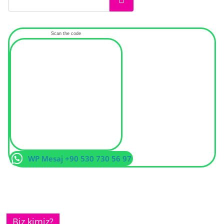
Scan the code
WP Mesaj +90 530 730 56 97
Biz kimiz?