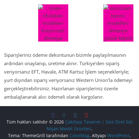
Siparişleriniz ödeme dekontunun bizimle paylaşılmasının
ardından onaylanıp, üretime alınır. Türkiye'den sipariş
veriyorsanız EFT, Havale, ATM Kartsız İşlem seçenekleriyle;
yurt dışından sipariş veriyorsanız Western Union'la ödemeyi
gerçekleştirebilirsiniz. Hazırlanan siparişleriniz özenle
ambalajlanarak alıcı ödemeli olarak kargolanır.
Tüm hakları saklıdır © 2026
Çakıltaşı Tasarım | Size Özel Söz
Nişan Mevlit Ürünleri
.
Tema: ThemeGrill tarafından
ColorMag
. Altyapı
WordPress
.