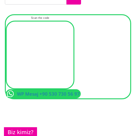
Scan the code
WP Mesaj +90 530 730 56 97
Biz kimiz?