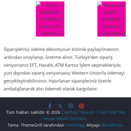
Siparişleriniz ödeme dekontunun bizimle paylaşılmasının
ardından onaylanıp, üretime alınır. Türkiye'den sipariş
veriyorsanız EFT, Havale, ATM Kartsız İşlem seçenekleriyle;
yurt dışından sipariş veriyorsanız Western Union'la ödemeyi
gerçekleştirebilirsiniz. Hazırlanan siparişleriniz özenle
ambalajlanarak alıcı ödemeli olarak kargolanır.
Tüm hakları saklıdır © 2026
Çakıltaşı Tasarım | Size Özel Söz
Nişan Mevlit Ürünleri
.
Tema: ThemeGrill tarafından
ColorMag
. Altyapı
WordPress
.