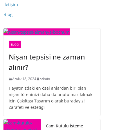
İletişim
Blog
BLOG
Nişan tepsisi ne zaman
alınır?
Aralık 18, 2024
admin
Hayatınızdaki en özel anlardan biri olan
nişan töreninizi daha da unutulmaz kılmak
için Çakıltaşı Tasarım olarak buradayız!
Zarafeti ve estetiği
Cam Kutulu İsteme