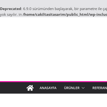
Deprecated
: 6.9.0 sürümünden başlayarak, bir parametre ile ç
yok sayılır. in
/home/cakiltasitasarim/public_html/wp-inclu
Skip
to
content
ANASAYFA
ÜRÜNLER
REFERAN