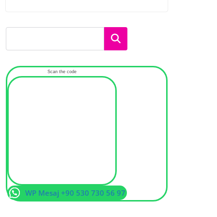
Ara
Scan the code
WP Mesaj +90 530 730 56 97