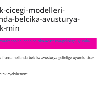
ik-cicegi-modelleri-
nda-belcika-avusturya-
ek-min
ya-fransa-hollanda-belcika-avusturya-gelinlige-uyumlu-cicek-
 tıklayabilirsiniz!