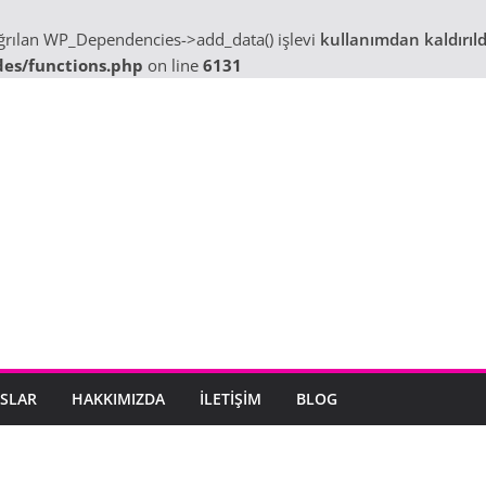
ağrılan WP_Dependencies->add_data() işlevi
kullanımdan kaldırıld
des/functions.php
on line
6131
SLAR
HAKKIMIZDA
İLETIŞIM
BLOG