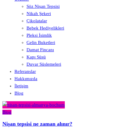
Söz Nişan Tepsisi
Nikah Şekeri
Çikolatalar
Bebek Hediyelikleri
Pleksi İsimlik
Gelin Buketleri
Damat Fincanı
Kapı Süsü
Duvar Süslemeleri
Referanslar
Hakkımızda
İletişim
Blog
Blog
Nişan tepsisi ne zaman alınır?