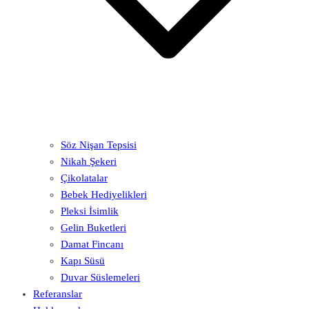
Söz Nişan Tepsisi
Nikah Şekeri
Çikolatalar
Bebek Hediyelikleri
Pleksi İsimlik
Gelin Buketleri
Damat Fincanı
Kapı Süsü
Duvar Süslemeleri
Referanslar