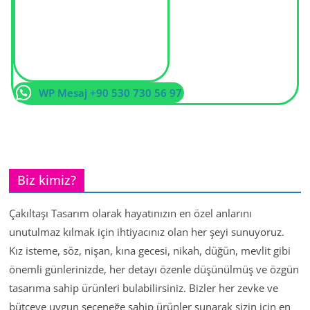
WP Mesaj +90 530 730 56 97
Biz kimiz?
Çakıltaşı Tasarım olarak hayatınızın en özel anlarını
unutulmaz kılmak için ihtiyacınız olan her şeyi sunuyoruz.
Kız isteme, söz, nişan, kına gecesi, nikah, düğün, mevlit gibi
önemli günlerinizde, her detayı özenle düşünülmüş ve özgün
tasarıma sahip ürünleri bulabilirsiniz. Bizler her zevke ve
bütçeye uygun seçeneğe sahip ürünler sunarak sizin için en