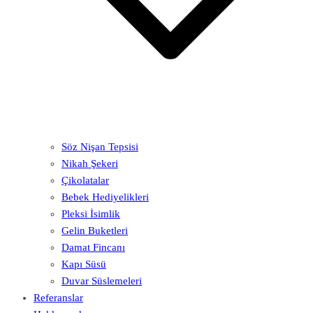
Söz Nişan Tepsisi
Nikah Şekeri
Çikolatalar
Bebek Hediyelikleri
Pleksi İsimlik
Gelin Buketleri
Damat Fincanı
Kapı Süsü
Duvar Süslemeleri
Referanslar