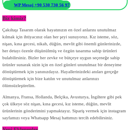
WP Mesaj +90 530 730 56 97
Biz kimiz?
Çakıltaşı Tasarım olarak hayatınızın en özel anlarını unutulmaz
kılmak için ihtiyacınız olan her şeyi sunuyoruz. Kız isteme, söz,
nişan, kına gecesi, nikah, düğün, mevlit gibi önemli günlerinizde,
her detayı özenle düşünülmüş ve özgün tasarıma sahip ürünleri
bulabilirsiniz. Bizler her zevke ve bütçeye uygun seçeneğe sahip
ürünler sunarak sizin için en özel günleri unutulmaz bir deneyime
dönüştürmek için yanınızdayız. Hayallerinizdeki anıları gerçeğe
dönüştürmek için bize katılın ve unutulmaz anlarınızı
ölümsüzleştirelim.
Almanya, Fransa, Hollanda, Belçika, Avusturya, İngiltere gibi pek
çok ülkeye söz nişan, kına gecesi, kız isteme, düğün, mevlit
ürünlerinin gönderimini yapmaktayız. Sipariş vermek için instagram
sayfamızı veya Whatsapp Mesaj hattımızı tercih edebilirsiniz.
Yeni Eklenenler