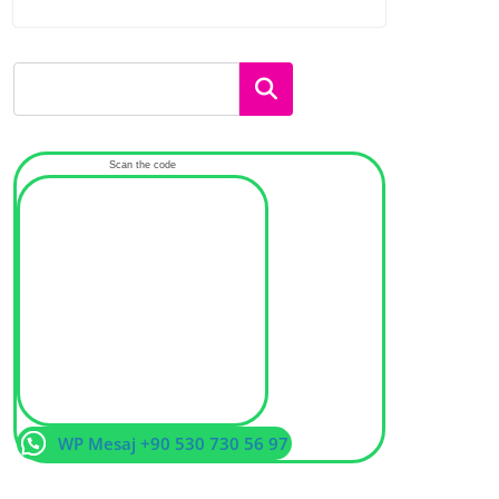
Ara
Scan the code
WP Mesaj +90 530 730 56 97