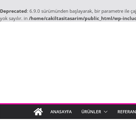
Deprecated
: 6.9.0 sürümünden başlayarak, bir parametre ile ç
yok sayılır. in
/home/cakiltasitasarim/public_html/wp-inclu
Skip
to
content
ANASAYFA
ÜRÜNLER
REFERAN