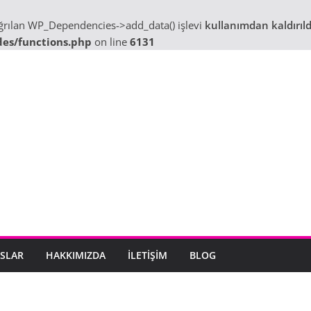
ağrılan WP_Dependencies->add_data() işlevi
kullanımdan kaldırıld
des/functions.php
on line
6131
SLAR
HAKKIMIZDA
İLETIŞIM
BLOG