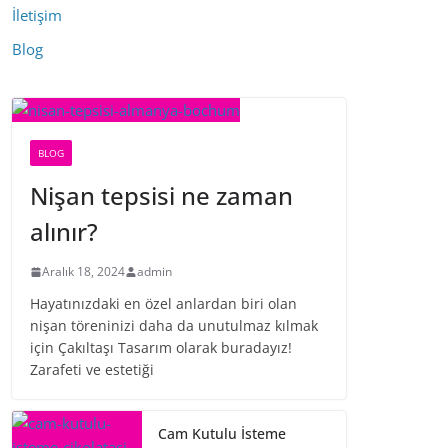
İletişim
Blog
BLOG
Nişan tepsisi ne zaman
alınır?
Aralık 18, 2024
admin
Hayatınızdaki en özel anlardan biri olan
nişan töreninizi daha da unutulmaz kılmak
için Çakıltaşı Tasarım olarak buradayız!
Zarafeti ve estetiği
Cam Kutulu İsteme