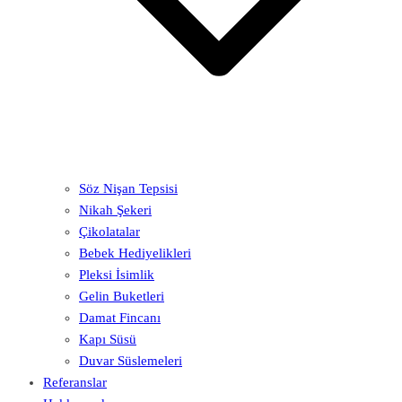
Söz Nişan Tepsisi
Nikah Şekeri
Çikolatalar
Bebek Hediyelikleri
Pleksi İsimlik
Gelin Buketleri
Damat Fincanı
Kapı Süsü
Duvar Süslemeleri
Referanslar