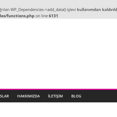
ağrılan WP_Dependencies->add_data() işlevi
kullanımdan kaldırıld
des/functions.php
on line
6131
SLAR
HAKKIMIZDA
İLETIŞIM
BLOG