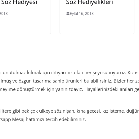
 Söz Hediyesi
Söz Hediyelikleri
 2018
Eylül 16, 2018
nı unutulmaz kılmak için ihtiyacınız olan her şeyi sunuyoruz. Kız i
ülmüş ve özgün tasarıma sahip ürünleri bulabilirsiniz. Bizler her
eneyime dönüştürmek için yanınızdayız. Hayallerinizdeki anıları 
iltere gibi pek çok ülkeye söz nişan, kına gecesi, kız isteme, düğ
app Mesaj hattımızı tercih edebilirsiniz.