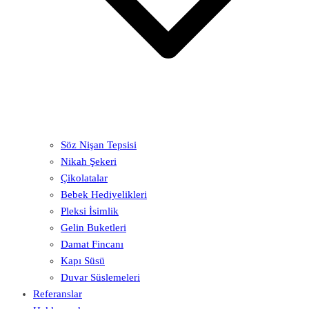
Söz Nişan Tepsisi
Nikah Şekeri
Çikolatalar
Bebek Hediyelikleri
Pleksi İsimlik
Gelin Buketleri
Damat Fincanı
Kapı Süsü
Duvar Süslemeleri
Referanslar